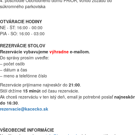
4. poschodie Obchodného domu PRIOR, vchod zozadu od
súkromného parkoviska
OTVÁRACIE HODINY
NE - ŠT: 16:00 - 00:00
PIA - SO: 16:00 - 03:00
REZERVÁCIE STOLOV
Rezervácie vybavujeme
výhradne
e-mailom.
Do správy prosím uveďte:
– počet osôb
– dátum a čas
– meno a telefónne číslo
Rezervácie prijímame najneskôr do
21:00
.
Stôl držíme
15 minút
od času rezervácie.
Ak chceš rezerváciu v ten istý deň, email je potrebné poslať
najneskôr
do 16:30
.
rezervacie@kacecko.sk
VŠEOBECNÉ INFORMÁCIE